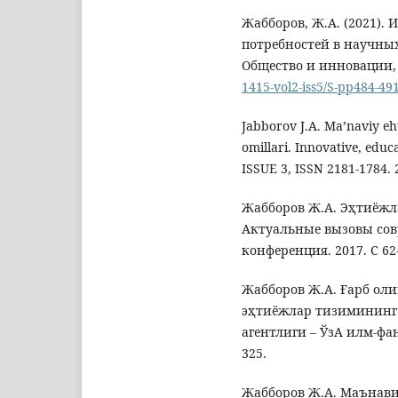
Жабборов, Ж.A. (2021).
потребностей в научны
Общество и инновации, 2
1415-vol2-iss5/S-pp484-49
Jabborov J.A. Ma’naviy eht
omillari. Innovative, educ
ISSUE 3, ISSN 2181-1784. 
Жабборов Ж.А. Эҳтиёжл
Актуальные вызовы сов
конференция. 2017. С 62-
Жабборов Ж.А. Ғарб ол
эҳтиёжлар тизимининг 
агентлиги – ЎзА илм-фан
325.
Жабборов Ж.А. Маънав