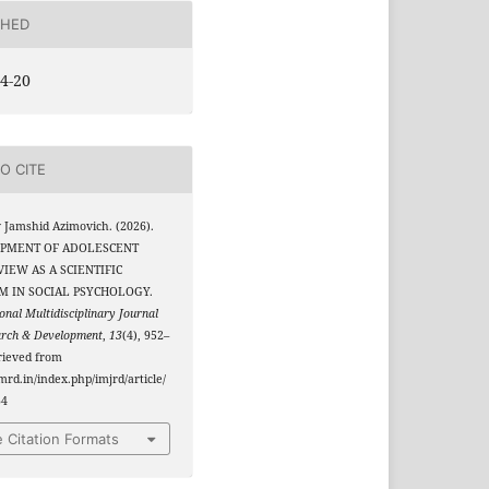
SHED
4-20
O CITE
 Jamshid Azimovich. (2026).
PMENT OF ADOLESCENT
EW AS A SCIENTIFIC
M IN SOCIAL PSYCHOLOGY.
onal Multidisciplinary Journal
arch & Development
,
13
(4), 952–
rieved from
jmrd.in/index.php/imjrd/article/
34
 Citation Formats