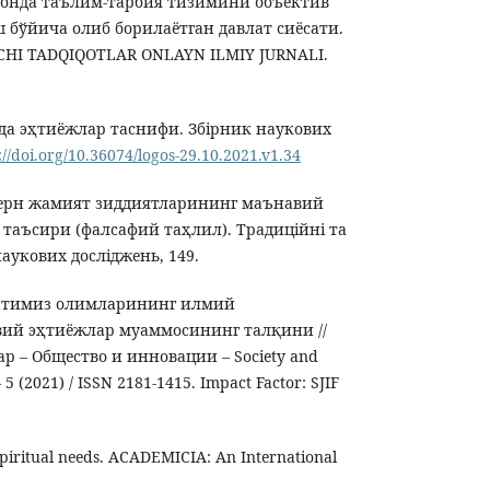
тонда таълим-тарбия тизимини объектив
 бўйича олиб борилаётган давлат сиёсати.
HI TADQIQOTLAR ONLAYN ILMIY JURNALI.
да эҳтиёжлар таснифи. Збірник наукових
://doi.org/10.36074/logos-29.10.2021.v1.34
дерн жамият зиддиятларининг маънавий
таъсири (фалсафий таҳлил). Традиційні та
наукових досліджень, 149.
атимиз олимларининг илмий
ий эҳтиёжлар муаммосининг талқини //
 – Общество и инновации – Society and
– 5 (2021) / ISSN 2181-1415. Impact Factor: SJIF
 spiritual needs. ACADEMICIA: An International