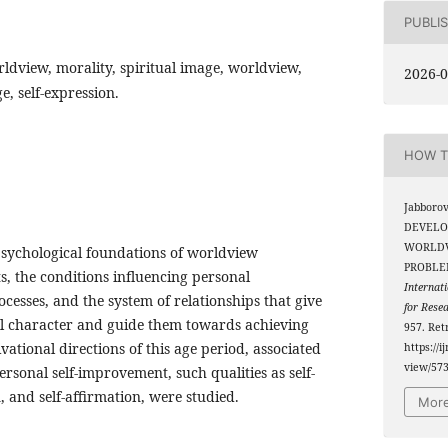
PUBLI
rldview, morality, spiritual image, worldview,
2026-0
ge, self-expression.
HOW T
Jabborov
DEVELO
WORLDVI
 psychological foundations of worldview
PROBLE
, the conditions influencing personal
Internati
cesses, and the system of relationships that give
for Rese
l character and guide them towards achieving
957. Ret
vational directions of this age period, associated
https://i
view/57
ersonal self-improvement, such qualities as self-
, and self-affirmation, were studied.
More