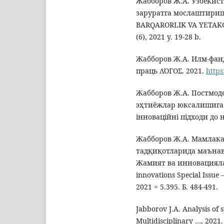
Жабборов Ж.А. Ўзбекис
заруратга мослаштириш
BARQARORLIK VA YETAKC
(6), 2021 y. 19-28 b.
Жабборов Ж.А. Илм-фан
праць ΛΌГOΣ. 2021.
https
Жабборов Ж.А. Постмо
эҳтиёжлар юксалишига 
інноваційні підходи до 
Жабборов Ж.А. Мамлак
тадқиқотларида маънав
Жамият ва инновациялар
innovations Special Issue 
2021 = 5.395. Б. 484-491.
Jabborov J.A. Analysis of
Multidisciplinary …, 2021.