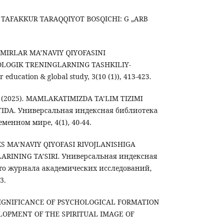
IY TAFAKKUR TARAQQIYOT BOSQICHI: G „ARB
O ‘SMIRLAR MA’NAVIY QIYOFASINI
OLOGIK TRENINGLARNING TASHKILIY-
education & global study, 3(10 (1)), 413-423.
 S. (2025). MAMLAKATIMIZDA TA’LIM TIZIMI
TIDA. Универсальная индексная библиотека
менном мире, 4(1), 40-44.
AXS MA’NAVIY QIYOFASI RIVOJLANISHIGA
RINING TA’SIRI. Универсальная индексная
го журнала академических исследований,
3.
HE SIGNIFICANCE OF PSYCHOLOGICAL FORMATION
LOPMENT OF THE SPIRITUAL IMAGE OF