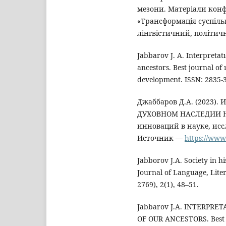
мезони. Матеріали конф
«Трансформація суспіль
лінгвістичний, політич
Jabbarov J. A. Interpretatı
ancestors. Best journal of
development. ISSN: 2835-3
Джаббаров Д.А. (2023)
ДУХОВНОМ НАСЛЕДИИ Н
инноваций в науке, исс
Источник —
https://www.
Jabborov J.A. Society in hi
Journal of Language, Lit
2769), 2(1), 48–51.
Jabbarov J.A. INTERPRE
OF OUR ANCESTORS. Best J