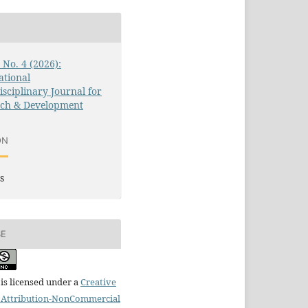
3 No. 4 (2026):
ational
isciplinary Journal for
rch & Development
ON
s
SE
is licensed under a
Creative
Attribution-NonCommercial