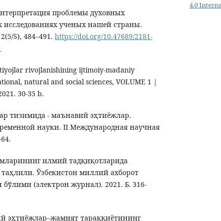
4.0 Intern
 Интерпретация проблемы духовных
х исследованиях ученых нашей страны.
(5/S), 484–491.
https://doi.org/10.47689/2181-
1
iyojlar rivojlanishining ijtimoiy-madaniy
ational, natural and social sciences, VOLUME 1 |
2021. 30-35 b.
ар тизимида - маънавий эҳтиёжлар.
ременной науки. II Международная научная
64.
имларининг илмий тадқиқотларида
таҳлили. Ўзбекистон миллий ахборот
 бўлими (электрон журнал). 2021. Б. 316-
ий эҳтиёжлар–жамият тараққиётининг