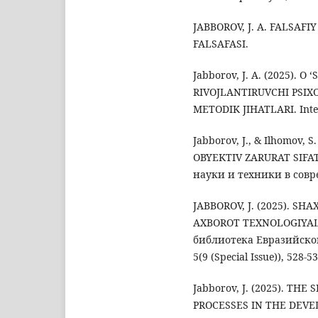
JABBOROV, J. A. FALSAF
FALSAFASI.
Jabborov, J. А. (2025). 
RIVOJLANTIRUVCHI PSIX
METODIK JIHATLARI. Inter 
Jabborov, J., & Ilhomov,
OBYEKTIV ZARURAT SIFA
науки и техники в совре
JABBOROV, J. (2025). SH
AXBOROT TEXNOLOGIYALA
библиотека Евразийско
5(9 (Special Issue)), 528-53
Jabborov, J. (2025). T
PROCESSES IN THE DEVE