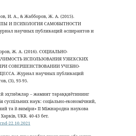
в, И. А., & Жабборов, Ж. А. (2015).
ИПЫ И ПСИХОЛОГИЯ САМОБЫТНОСТИ
урнал научных публикаций аспирантов и
оров, Ж. А. (2016). СОЦИАЛЬНО-
АЧИМОСТЬ ИСПОЛЬЗОВАНИЯ УЗБЕКСКИХ
ПРИ СОВЕРШЕНСТВОВАНИИ УЧЕБНО-
ЦЕССА. Журнал научных публикаций
, (3), 93-95.
й эҳтиёжлар – жамият тараққиётининг
ія суспільних наук: соціально-економічний,
ний та it-виміри» II Міжнародна наукова
Харків, UKR. 40-43 бет.
mcnd-22.10.2021