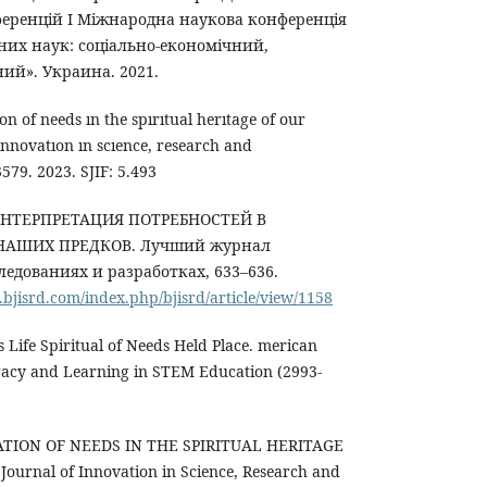
еренцій I Міжнародна наукова конференція
них наук: соціально-економічний,
ний». Украина. 2021.
on of needs ın the spırıtual herıtage of our
 ınnovatıon ın scıence, research and
579. 2023. SJIF: 5.493
. ИНТЕРПРЕТАЦИЯ ПОТРЕБНОСТЕЙ В
АШИХ ПРЕДКОВ. Лучший журнал
ледованиях и разработках, 633–636.
bjisrd.com/index.php/bjisrd/article/view/1158
s Life Spiritual of Needs Held Place. merican
eracy and Learning in STEM Education (2993-
TATION OF NEEDS IN THE SPIRITUAL HERITAGE
ournal of Innovation in Science, Research and