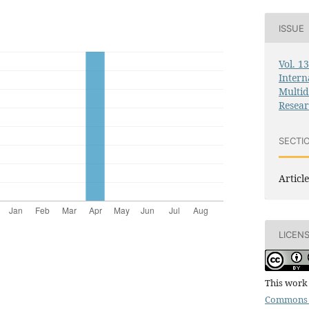
ISSUE
Vol. 1
Intern
Multid
Resea
SECTI
Article
LICEN
This work 
Commons 