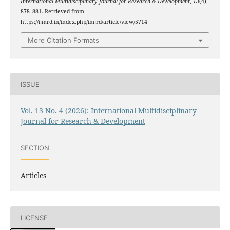
International Multidisciplinary Journal for Research & Development
,
13
(4),
878–881. Retrieved from
https://ijmrd.in/index.php/imjrd/article/view/5714
More Citation Formats
ISSUE
Vol. 13 No. 4 (2026): International Multidisciplinary
Journal for Research & Development
SECTION
Articles
LICENSE