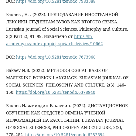
DOI:
https://doi.org/10.5281/zenodo.7983388
Бакаев , Н. . (2023). ПРЕПОДАВАНИЕ ИНОСТРАННОЙ
ЛЕКСИКИ СТУДЕНТАМ ВУЗОВ КАК ВТОРОГО ЯЗЫКА.
Eurasian Journal of Social Sciences, Philosophy and Culture,
3(2 Part 2), 91–99. извлечено от
https://in-
academy.uz/index.php/ejsspc/article/view/10662
DOI:
https://doi.org/10.5281/zenodo.7673968
Bakaev N.B. (2022). METHODOLOGICAL BASIS OF
MASTERING FOREIGN LANGUAGE. EURASIAN JOURNAL OF
SOCIAL SCIENCES, PHILOSOPHY AND CULTURE, 2(3), 146–
150.
https://doi.org/10.5281/zenodo.6378840
Бакаев Нажмиддин Бакаевич. (2022). ДИСТАНЦИОННОЕ
ОБУЧЕНИЕ КАК СРЕДСТВО ОБМЕНА УЧЕБНОЙ
ИНФОРМАЦИЕЙ НА РАССТОЯНИИ. EURASIAN JOURNAL
OF SOCIAL SCIENCES, PHILOSOPHY AND CULTURE, 2(2),
278–282.
https://doi.org/10.5281/zenodo.6282694