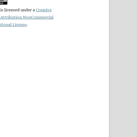
is licensed under a
Creative
Attribution-NonCommercial
ational License
.