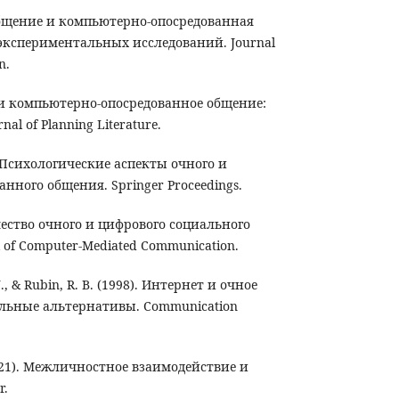
е общение и компьютерно-опосредованная
экспериментальных исследований. Journal
n.
е и компьютерно-опосредованное общение:
al of Planning Literature.
). Психологические аспекты очного и
нного общения. Springer Proceedings.
 Качество очного и цифрового социального
 of Computer-Mediated Communication.
 J., & Rubin, R. B. (1998). Интернет и очное
льные альтернативы. Communication
 (2021). Межличностное взаимодействие и
r.