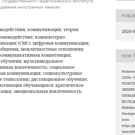
 Государственного Педагогического Института.
давания иностранных языков».
PUBLI
модействия; коммуникация; теория
2026-0
заимодействие; компьютерно-
икация (CMC); цифровая коммуникация;
 общения; межличностные отношения;
; коммуникативная компетенция;
HOW T
обучения; мультимодальное
ивная вовлеченность; социальное
Рахмоно
ная коммуникация; социокультурные
(2026)
е технологии; дистанционное обучение;
ТЕОРЕТ
мотивация обучающихся; критическое
ЭМПИРИ
ация; эмоциональная вовлеченность.
ГЛОБАЛ
ИССЛЕД
Multidis
Develop
from
https://i
view/56