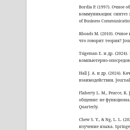
Bordia P. (1997). Очно
коммуникация: синтез 
of Business Communicatio
Rhoads M. (2010). Очно
что говорит теория? Journ
Tsigeman E. и др. (2024
компьютерно-опосредова
Hall J. A. и др. (2024).
взаимодействия. Journal
Flaherty L. M., Pearce, K.
общение: не функциона
Quarterly.
Chew S. Y., & Ng, L. L.
изучение языка. Springe