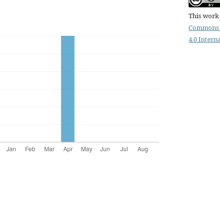
This work 
Commons 
4.0 Intern