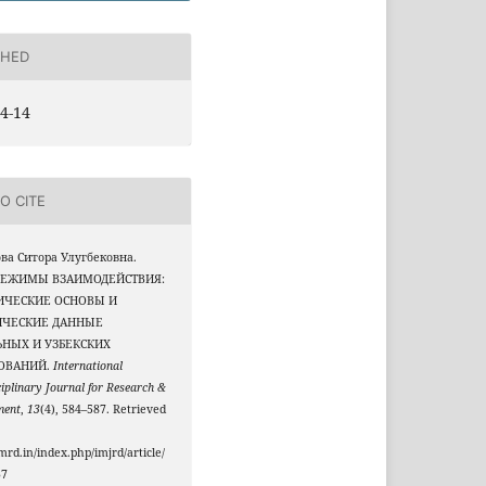
SHED
4-14
O CITE
ва Ситора Улугбековна.
. РЕЖИМЫ ВЗАИМОДЕЙСТВИЯ:
ИЧЕСКИЕ ОСНОВЫ И
ЧЕСКИЕ ДАННЫЕ
ЬНЫХ И УЗБЕКСКИХ
ОВАНИЙ.
International
ciplinary Journal for Research &
ment
,
13
(4), 584–587. Retrieved
jmrd.in/index.php/imjrd/article/
37