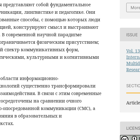
 представляют собой фундаментальное
More
уникации, лингвистике и педагогике. Они
ованные способы, с помощью которых люди
цией, конструируют смысл и выстраивают
 В современной научной парадигме
ISSUE
 ограничивается физическим присутствием;
ий спектр коммуникативных форм,
Vol. 1
Intern
огическими, культурными и когнитивными
Multid
Resea
 области информационно-
нологий существенно трансформировали
SECTI
заимодействия. В связи с этим современные
сосредоточены на сравнении очного
Article
-опосредованной коммуникации (CMC), а
ияния в образовательных и
кстах.
LICEN