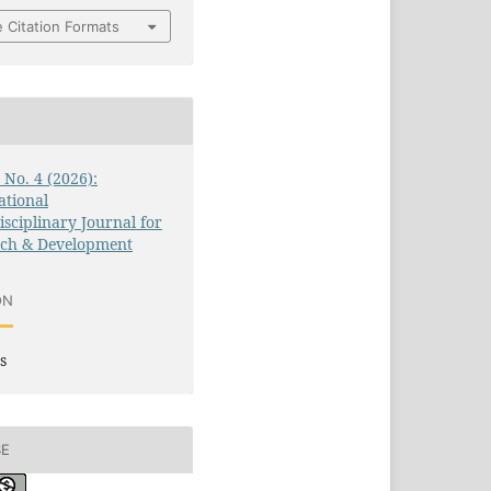
 Citation Formats
3 No. 4 (2026):
ational
isciplinary Journal for
rch & Development
ON
s
SE