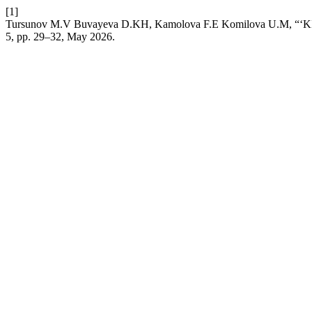
[1]
Tursunov M.V Buvayeva D.KH, Kamolova F.E Komilova U.M
5, pp. 29–32, May 2026.